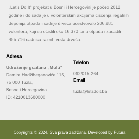
„Let’s Do It“ projekat u Bosni i Hercegovini je počeo 2012.
godine i do sada je u volonterskim akcijama čišćenja ilegalnih
deponija otpada i sadnje drveća učestvovalo 206.981
volontera, koji su očistili oko 16.370 tona otpada i zasadili
485.716 sadnica raznih vrsta drveća.
Adresa
Telefon
Udruženje građana „Multi“
062/015-264
Damira Hadžibeganovića 115,
Email
75 000 Tuzla,
Bosna i Hercegovina
tuzla@letsdoit.ba
ID: 4210013680000
Copyrights © 2024. Sva prava zadržana. Developed by
Futura