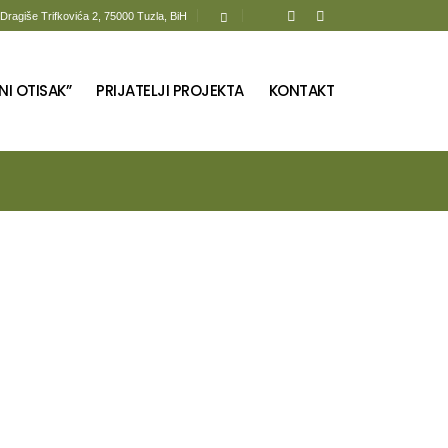
Dragiše Trifkovića 2, 75000 Tuzla, BiH
NI OTISAK”
PRIJATELJI PROJEKTA
KONTAKT