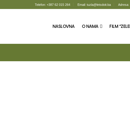
Telefon: +387 62 015 264
Email: tuzla@letsdoit.ba
Adresa: 
NASLOVNA
O NAMA
FILM “ZELE