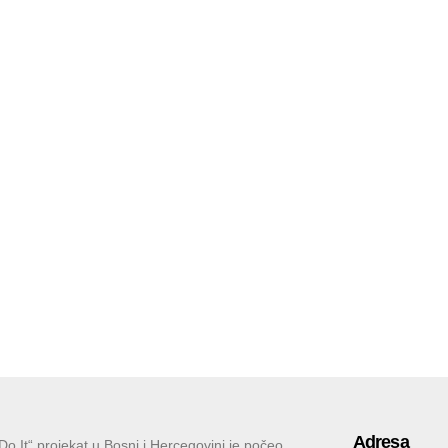
Adresa
 Do It“ projekat u Bosni i Hercegovini je počeo