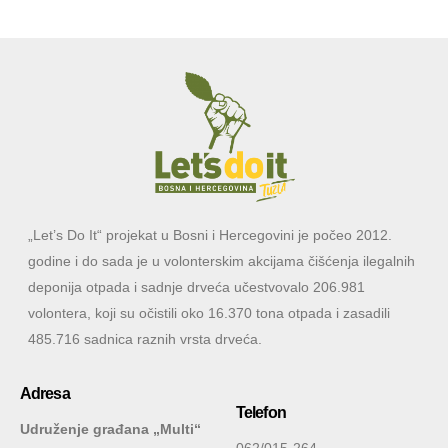
„Let’s Do It“ projekat u Bosni i Hercegovini je počeo 2012.
godine i do sada je u volonterskim akcijama čišćenja ilegalnih
deponija otpada i sadnje drveća učestvovalo 206.981
volontera, koji su očistili oko 16.370 tona otpada i zasadili
485.716 sadnica raznih vrsta drveća.
Adresa
Telefon
Udruženje građana „Multi“